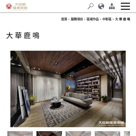
首頁
服務項目
區域作品
中彰區
大 華 鹿 鳴
大 華 鹿 鳴