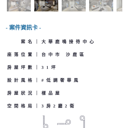
- 案件資訊卡 -
案名
大華鹿鳴接待中心
座落位置
台中市 沙鹿區
房屋坪數
31坪
設計風格
#低調奢華風
房屋狀況
樣品屋
空間格局
3房2廳2衛