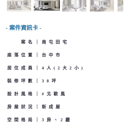
- 案件資訊卡 -
案名
南屯田宅
座落位置
台中市
居住成員
4人(2大2小)
裝修坪數
38坪
設計風格
#北歐風
房屋狀況
新成屋
空間格局
3房、2廳