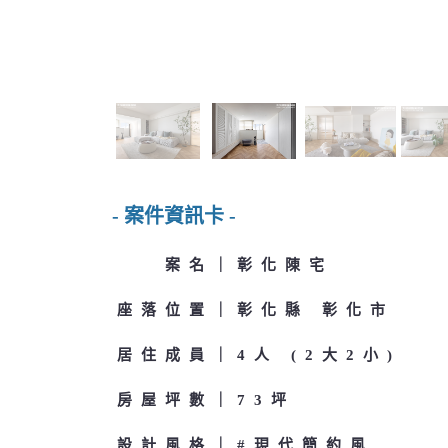
- 案件資訊卡 -
案名
彰化陳宅
座落位置
彰化縣 彰化市
居住成員
4人 (2大2小)
房屋坪數
73坪
設計風格
#現代簡約風