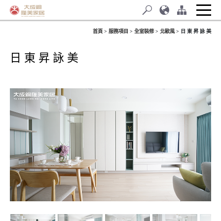
首頁
服務項目
全室裝修
北歐風
日 東 昇 詠 美
日 東 昇 詠 美