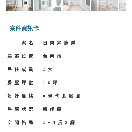
- 案件資訊卡 -
案名
日東昇詠美
座落位置
台南市
居住成員
2大
房屋坪數
16坪
設計風格
#現代北歐風
房屋狀況
新成屋
空間格局
2+1房2廳