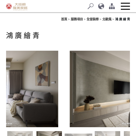
首頁
服務項目
全室裝修
北歐風
鴻 廣 繪 青
鴻 廣 繪 青