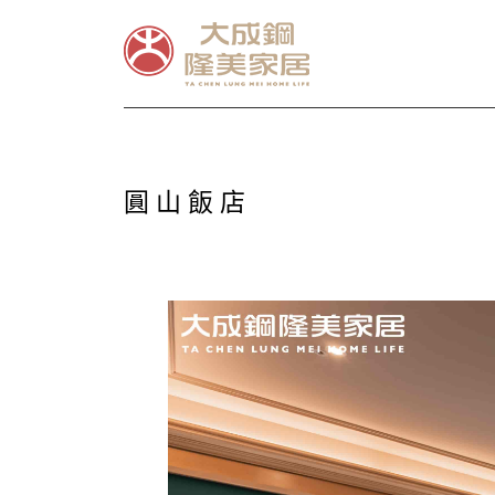
圓 山 飯 店