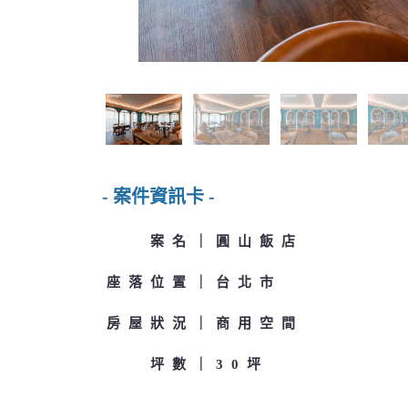
- 案件資訊卡 -
案名
圓山飯店
座落位置
台北市
房屋狀況
商用空間
坪數
30坪