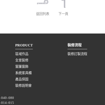
返回列表
下一頁
PRODUCT
裝修流程
區域作品
裝修訂製流程
全室裝修
窗簾窗飾
系統家具櫃
產品保固
裝修說明會
-040-080
-014-015