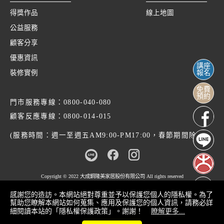
得獎作品
線上地圖
公益服務
顧客分享
優惠資訊
講座
裝修實例
報名
免費
預約
門市服務專線：
0800-040-080
顧客反應專線：
0800-014-015
(服務時間：週一至週五AM9:00-PM17:00，春節期間除外)
Copyright © 2022
大成鋼隆美家居股份有限公司
All rights reserved
感謝您的造訪。本網站絕對尊重並予以保護您個人的隱私權。為了
幫助您瞭解本網站如何蒐集、應用及保護您的個人資訊，請務必詳
細閱讀本站的「隱私權保護政策」。謝謝！
瞭解更多...