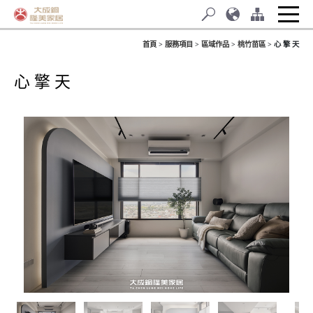
首頁
服務項目
區域作品
桃竹苗區
心 擎 天
心 擎 天