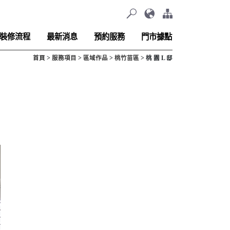
裝修流程
最新消息
預約服務
門市據點
首頁
服務項目
區域作品
桃竹苗區
桃 園 L 邸