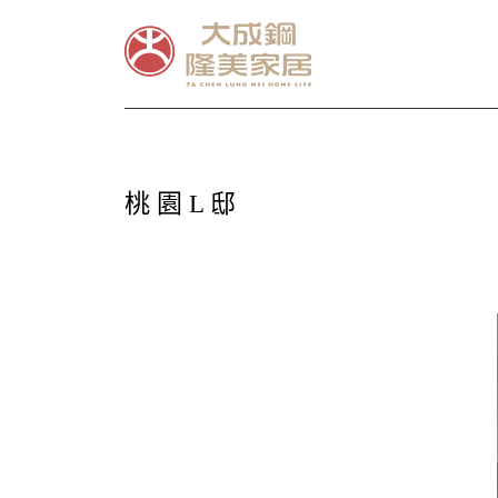
桃 園 L 邸