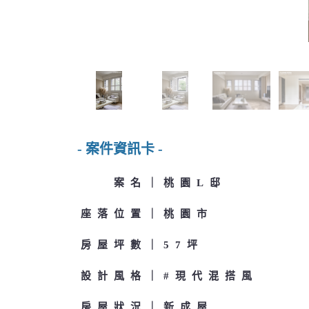
- 案件資訊卡 -
案名
桃園L邸
座落位置
桃園市
房屋坪數
57坪
設計風格
#現代混搭風
房屋狀況
新成屋