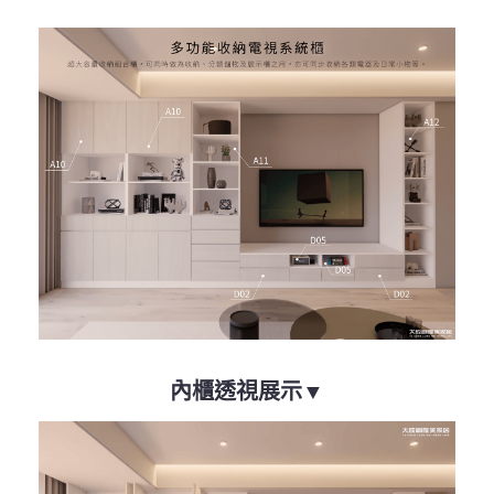
內櫃透視展示▼