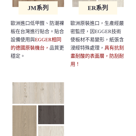
JM系列
ER系列
歐洲進口低甲醛、防潮裸
歐洲原裝進口，生產經嚴
板在台灣進行貼合。貼合
密監控，因EGGER技術
設備使用與
EGGER相同
使板材不易變形，紙張含
的德國原裝機台，
品質更
浸經特殊處理，
具有抗刻
穩定。
畫耐酸的表面層，防刮耐
用！