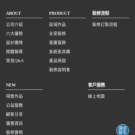
ABOUT
PRODUCT
裝修流程
公司介紹
區域作品
裝修訂製流程
六大優勢
全室裝修
設計團隊
窗簾窗飾
媒體報導
系統家具櫃
常見Q&A
產品保固
裝修說明會
NEW
客戶服務
得獎作品
線上地圖
公益服務
顧客分享
優惠資訊
講座
裝修實例
報名