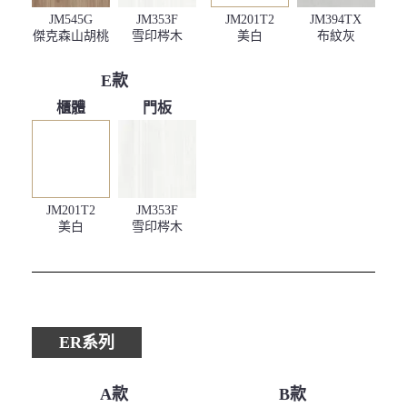
JM545G
JM353F
JM201T2
JM394TX
傑克森山胡桃
雪印梣木
美白
布紋灰
E款
櫃體
門板
JM201T2
JM353F
美白
雪印梣木
ER系列
A款
B款