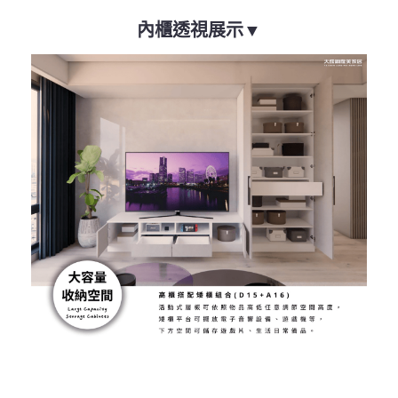
內櫃透視展示▼