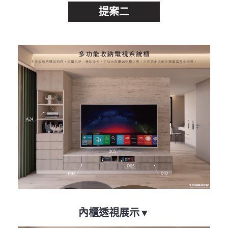
提案二
內櫃透視展示▼