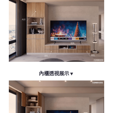
內櫃透視展示▼