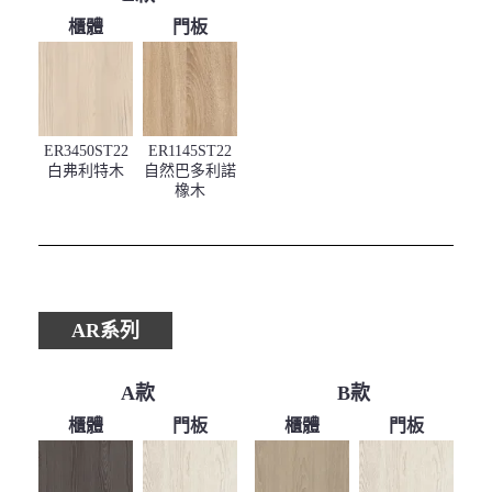
櫃體
門板
ER3450ST22
ER1145ST22
白弗利特木
自然巴多利諾
橡木
AR系列
A款
B款
櫃體
門板
櫃體
門板