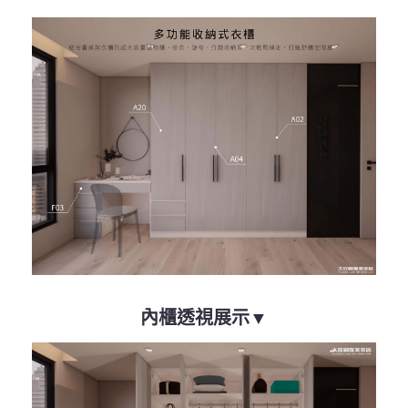
內櫃透視展示▼