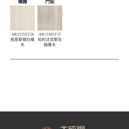
櫃體
門板
AR3335ST28
AR1336ST37
格萊斯頓白橡
哈利法克斯灰
木
釉橡木