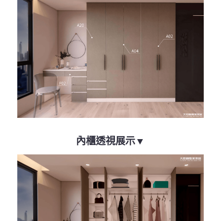
內櫃透視展示▼