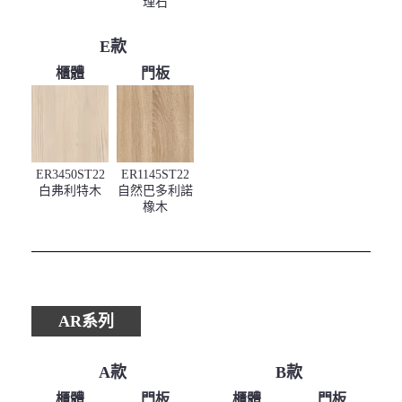
理石
E款
櫃體
門板
ER3450ST22
ER1145ST22
白弗利特木
自然巴多利諾
橡木
AR系列
A款
B款
櫃體
門板
櫃體
門板