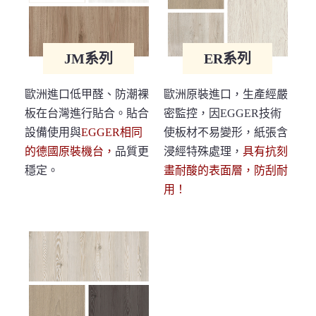
JM系列
ER系列
歐洲進口低甲醛、防潮裸
歐洲原裝進口，生產經嚴
板在台灣進行貼合。貼合
密監控，因EGGER技術
設備使用與
EGGER相同
使板材不易變形，紙張含
的德國原裝機台，
品質更
浸經特殊處理，
具有抗刻
穩定。
畫耐酸的表面層，防刮耐
用！