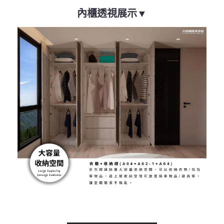
內櫃透視展示▼