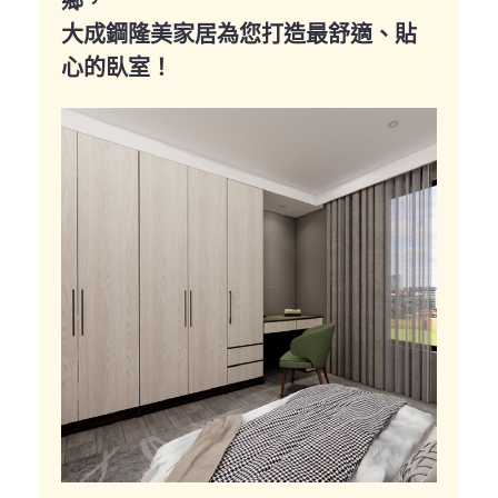
鄉，
大成鋼隆美家居為您打造最舒適、貼
心的臥室！