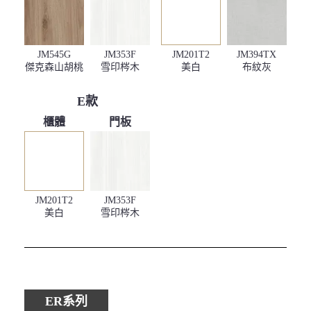
JM545G
JM353F
JM201T2
JM394TX
傑克森山胡桃
雪印梣木
美白
布紋灰
E款
櫃體
門板
JM201T2
JM353F
美白
雪印梣木
ER系列