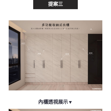
提案三
內櫃透視展示▼