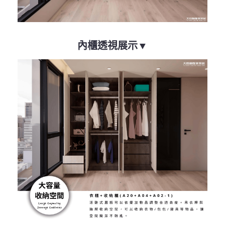
內櫃透視展示▼