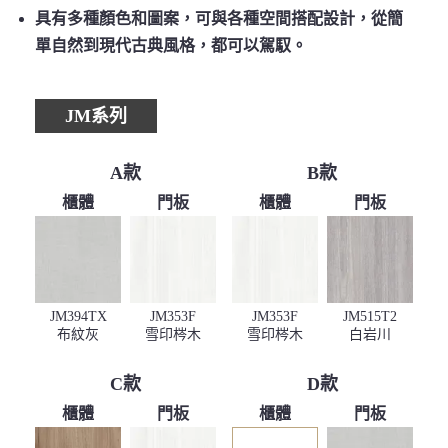
具有多種顏色和圖案，可與各種空間搭配設計，從簡
單自然到現代古典風格，都可以駕馭。
JM系列
A款
B款
櫃體
門板
櫃體
門板
JM394TX
JM353F
JM353F
JM515T2
布紋灰
雪印梣木
雪印梣木
白岩川
C款
D款
櫃體
門板
櫃體
門板