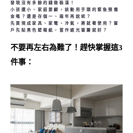
發現沒有多餘的錢做裝潢！
小孩還小、家庭要顧，該動用手頭的緊急預備
金嗎？還是存個一、兩年再說呢？
先買現成家具、家電、冷氣，將就著使用？窗
戶先貼黑色壁報紙，當作遮光窗簾就好？
不要再左右為難了！趕快掌握這3
件事：