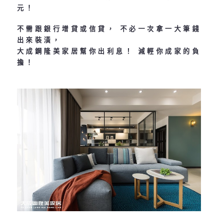
元！
不需跟銀行增貸或信貸， 不必一次拿一大筆錢
出來裝潢，
大成鋼隆美家居幫你出利息！ 減輕你成家的負
擔！