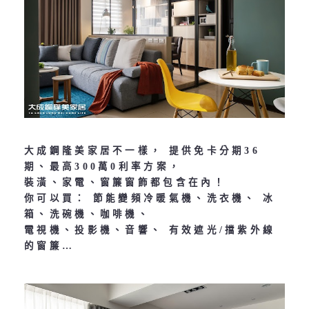
大成鋼隆美家居不一樣， 提供免卡分期36
期、最高300萬0利率方案，
裝潢、家電、窗簾窗飾都包含在內！
你可以買： 節能變頻冷暖氣機、洗衣機、 冰
箱、洗碗機、咖啡機、
電視機、投影機、音響、 有效遮光/擋紫外線
的窗簾…