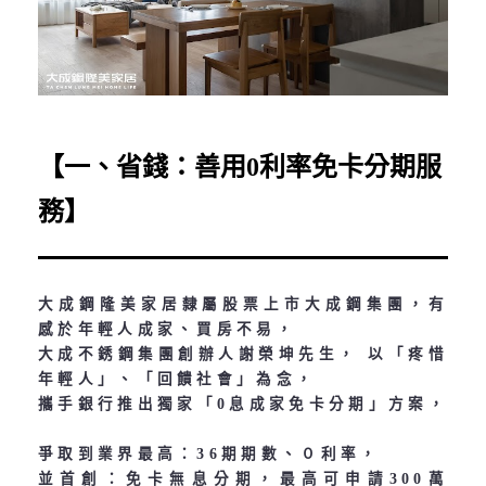
【一、省錢：善用0利率免卡分期服
務】
大成鋼隆美家居隸屬股票上市大成鋼集團，有
感於年輕人成家、買房不易，
大成不銹鋼集團創辦人謝榮坤先生， 以「疼惜
年輕人」、「回饋社會」為念，
攜手銀行推出獨家「0息成家免卡分期」方案，
爭取到業界最高：36期期數、０利率，
並首創：免卡無息分期，最高可申請300萬