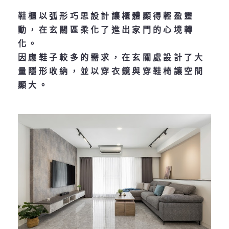
鞋櫃以弧形巧思設計讓櫃體顯得輕盈靈
動，在玄關區柔化了進出家門的心境轉
化。
因應鞋子較多的需求，在玄關處設計了大
量隱形收納，並以穿衣鏡與穿鞋椅讓空間
顯大。