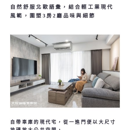
自然舒服北歐語彙，結合輕工業現代
風範，圍塑3房2廳品味與細節
自帶車庫的現代宅，從一進門便以大尺寸
地磚放大公共空間，