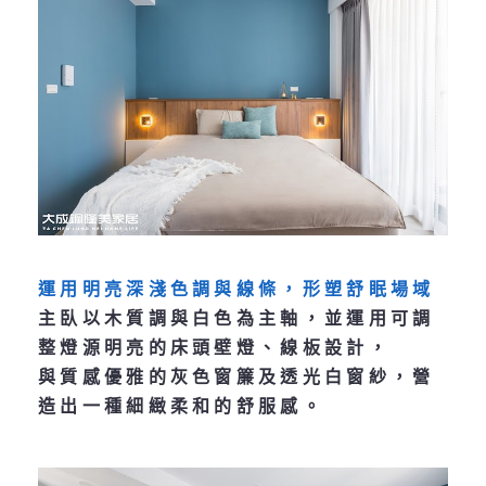
運用明亮深淺色調與線條，形塑舒眠場域
主臥以木質調與白色為主軸，並運用可調
整燈源明亮的床頭壁燈、線板設計，
與質感優雅的灰色窗簾及透光白窗紗，營
造出一種細緻柔和的舒服感。