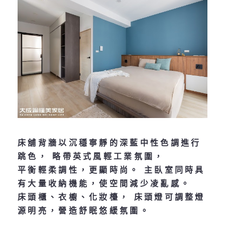
床舖背牆以沉穩寧靜的深藍中性色調進行
跳色， 略帶英式風輕工業氛圍，
平衡輕柔調性，更顯時尚。 主臥室同時具
有大量收納機能，使空間減少凌亂感。
床頭櫃、衣櫥、化妝檯， 床頭燈可調整燈
源明亮，營造舒眠悠緩氛圍。