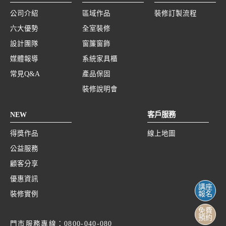
公司介紹
區域作品
裝修訂製流程
六大優勢
全室裝修
設計團隊
窗簾窗飾
媒體報導
系統家具櫃
常見Q&A
產品保固
裝修說明會
NEW
客戶服務
得獎作品
線上地圖
公益服務
顧客分享
優惠資訊
講座
裝修實例
報名
免費
預約
門市服務專線：
0800-040-080