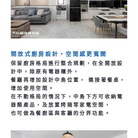
開放式廚房設計，空間感更寬闊
保留廚房格局進行整合規劃，
在全開放設
計中，除原有電器櫃外，
餐廳再增加設計中島位置， 連接著餐桌，
增加使用空間。
在不動格局的情況下，中島下方可收納電
器類產品，及放置烤箱等家電空間，
也可做為餐廚區與客廳的分界功能。