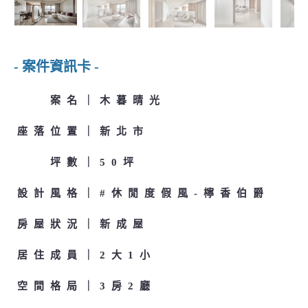
- 案件資訊卡 -
案名
木暮晴光
座落位置
新北市
坪數
50坪
設計風格
#休閒度假風-檸香伯爵
房屋狀況
新成屋
居住成員
2大1小
空間格局
3房2廳