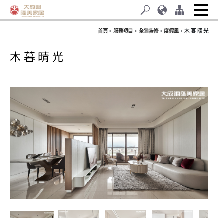
首頁
服務項目
全室裝修
度假風
木 暮 晴 光
木 暮 晴 光