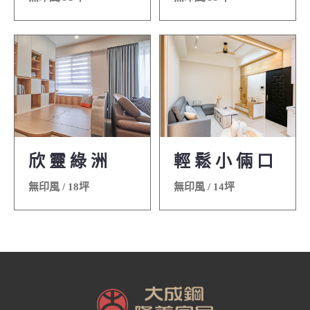
欣 靈 綠 洲
輕 鬆 小 倆 口
無印風 / 18坪
無印風 / 14坪