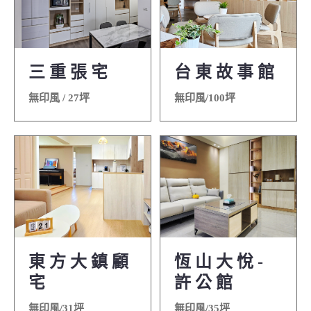
三 重 張 宅
台 東 故 事 館
無印風 / 27坪
無印風/100坪
東 方 大 鎮 顧
恆 山 大 悅 -
宅
許 公 館
無印風/31坪
無印風/35坪