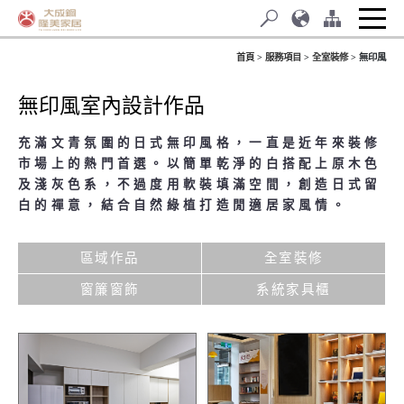
首頁
服務項目
全室裝修
無印風
無印風室內設計作品
充滿文青氛圍的日式無印風格，一直是近年來裝修
市場上的熱門首選。以簡單乾淨的白搭配上原木色
及淺灰色系，不過度用軟裝填滿空間，創造日式留
白的禪意，結合自然綠植打造閒適居家風情。
區域作品
全室裝修
窗簾窗飾
系統家具櫃