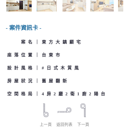
- 案件資訊卡 -
案名
東方大鎮顧宅
座落位置
台東市
設計風格
#日式木質風
房屋狀況
舊屋翻新
空間格局
4房2廳2衛1廚2陽台
上一頁
返回列表
下一頁