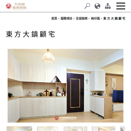
首頁
服務項目
全室裝修
無印風
東 方 大 鎮 顧 宅
東 方 大 鎮 顧 宅